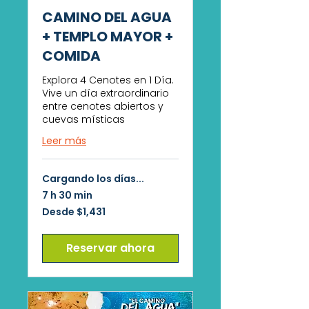
CAMINO DEL AGUA
+ TEMPLO MAYOR +
COMIDA
Explora 4 Cenotes en 1 Día.
Vive un día extraordinario
entre cenotes abiertos y
cuevas místicas
Leer más
Cargando los días...
7 h 30 min
Desde
Desde $1,431
1,431
pesos
mexicanos
Reservar ahora