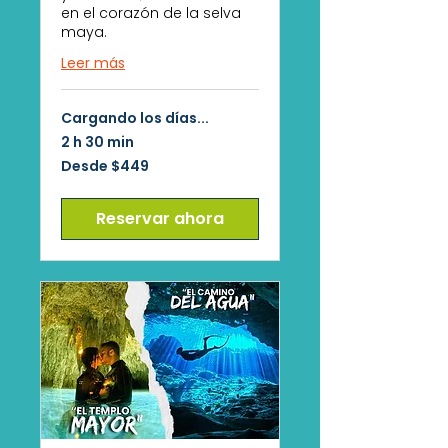
en el corazón de la selva
maya.
Leer más
Cargando los días...
2 h 30 min
Desde
Desde $449
449
pesos
mexicanos
Reservar ahora