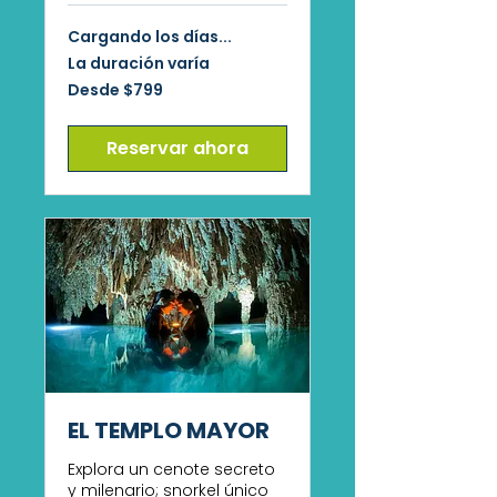
Cargando los días...
La duración varía
Desde
Desde $799
799
pesos
mexicanos
Reservar ahora
EL TEMPLO MAYOR
Explora un cenote secreto
y milenario; snorkel único