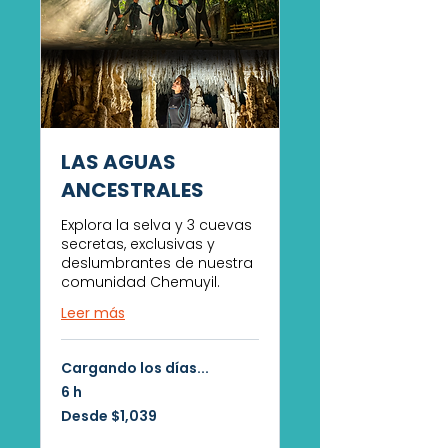
LAS AGUAS
ANCESTRALES
Explora la selva y 3 cuevas
secretas, exclusivas y
deslumbrantes de nuestra
comunidad Chemuyil.
Leer más
Cargando los días...
6 h
Desde
Desde $1,039
1,039
pesos
mexicanos