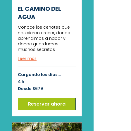
EL CAMINO DEL
AGUA
Conoce los cenotes que
nos vieron crecer, donde
aprendimos a nadar y
donde guardamos
muchos secretos
Leer más
Cargando los días...
4 h
Desde
Desde $679
679
pesos
mexicanos
Reservar ahora