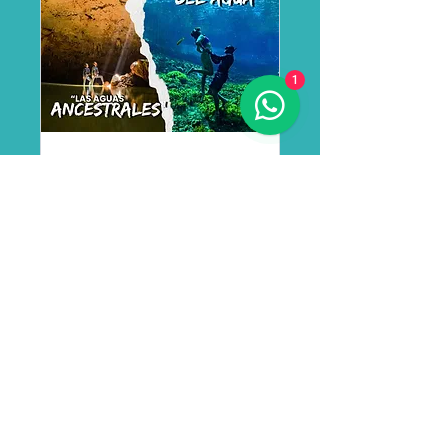
1
CAMINO DEL AGUA
+ AGUAS
ANCESTRALES
Conecta con todos
nuestros cenotes en dos
días. Y explora 6 cenotes
entre abiertos, cuevas y
selva
Leer más
Cargando los días...
4 h