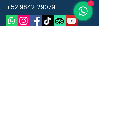
1
+52 9842129079
Nombres
Apellidos
Correo
Mensaje