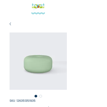
SKU: 126351351935